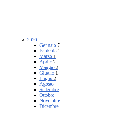
2026
Gennaio
7
Febbraio
1
Marzo
1
Aprile
2
Maggio
2
Giugno
1
Luglio
2
Agosto
Settembre
Ottobre
Novembre
Dicembre