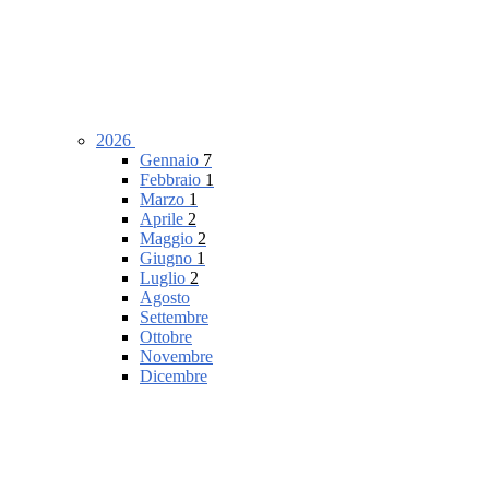
2026
Gennaio
7
Febbraio
1
Marzo
1
Aprile
2
Maggio
2
Giugno
1
Luglio
2
Agosto
Settembre
Ottobre
Novembre
Dicembre