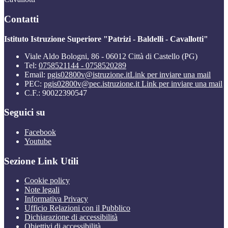
Contatti
Istituto Istruzione Superiore "Patrizi - Baldelli - Cavallotti"
Viale Aldo Bologni, 86 - 06012 Città di Castello (PG)
Tel:
0758521144 - 0758520289
Email:
pgis02800v@istruzione.it
Link per inviare una mail
PEC:
pgis02800v@pec.istruzione.it
Link per inviare una mail
C.F.: 90022390547
Seguici su
Facebook
Youtube
Sezione Link Utili
Cookie policy
Note legali
Informativa Privacy
Ufficio Relazioni con il Pubblico
Dichiarazione di accessibilità
Obiettivi di accessibilità