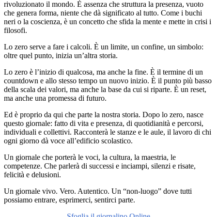
rivoluzionato il mondo. È assenza che struttura la presenza, vuoto
che genera forma, niente che dà significato al tutto. Come i buchi
neri o la coscienza, è un concetto che sfida la mente e mette in crisi i
filosofi.
Lo zero serve a fare i calcoli. È un limite, un confine, un simbolo:
oltre quel punto, inizia un’altra storia.
Lo zero è l’inizio di qualcosa, ma anche la fine. È il termine di un
countdown e allo stesso tempo un nuovo inizio. È il punto più basso
della scala dei valori, ma anche la base da cui si riparte. È un reset,
ma anche una promessa di futuro.
Ed è proprio da qui che parte la nostra storia. Dopo lo zero, nasce
questo giornale: fatto di vita e presenza, di quotidianità e percorsi,
individuali e collettivi. Racconterà le stanze e le aule, il lavoro di chi
ogni giorno dà voce all’edificio scolastico.
Un giornale che porterà le voci, la cultura, la maestria, le
competenze. Che parlerà di successi e inciampi, silenzi e risate,
felicità e delusioni.
Un giornale vivo. Vero. Autentico. Un “non-luogo” dove tutti
possiamo entrare, esprimerci, sentirci parte.
Sfoglia il giornalino Online