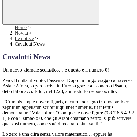
Home
>
Novità
>
Le notizie
>
Cavalotti News
Cavalotti News
Un nuovo giornale scolastico… e questo è il numero 0!
Zero. Il nulla, il vuoto, l’assenza. Dopo un lungo viaggio attraverso
Asia e Africa, lo zero arriva in Europa grazie a Leonardo Pisano,
detto Fibonacci. È lui, nel 1228, a introdurlo nel suo scritto:
“Cum his itaque novem figuris, et cum hoc signo 0, quod arabice
zephirum appellatur, scribitur quilibet numerus, ut inferius
demonstratur.”
Vale a dire: “Con queste nove figure (9 8 7 6 5 4 3 2
1) e con il simbolo 0, che gli Arabi chiamano zefiro, si può scrivere
qualsiasi numero, come sarà dimostrato più avanti.”
Lo zero è una cifra senza valore matematico… eppure ha