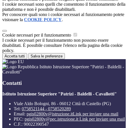
I cookie necessari sono quelli che consentono il funzionamento della
piattaforma e non è possibile disabilitarli.
Per conoscere quali sono i cookie necessari al funzionamento potete
visionare la
COOKIE POLICY
.
Cookie necessari per il funzionamento
I cookie necessari per il funzionamento non possono essere
disabilitati. È possibile consultare l'elenco nella pagina della cookie
policy.
Accetta tutti
Salva le preferenze
Istituto Istruzione Superiore "Patrizi - Baldelli -
Cavallotti"
Contatti
Istituto Istruzione Superiore "Patrizi - Baldelli - Cavallotti"
Viale Aldo Bologni, 86 - 06012 Città di Castello (PG)
Tel:
0758521144 - 0758520289
Email:
pgis02800v@istruzione.it
Link per inviare una mail
PEC:
pgis02800v@pec.istruzione.it
Link per inviare una mail
C.F.: 90022390547