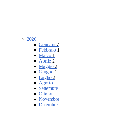
2026
Gennaio
7
Febbraio
1
Marzo
1
Aprile
2
Maggio
2
Giugno
1
Luglio
2
Agosto
Settembre
Ottobre
Novembre
Dicembre