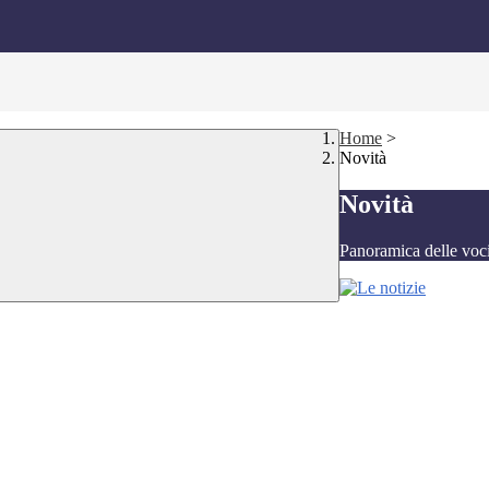
Home
>
Novità
Novità
Panoramica delle voc