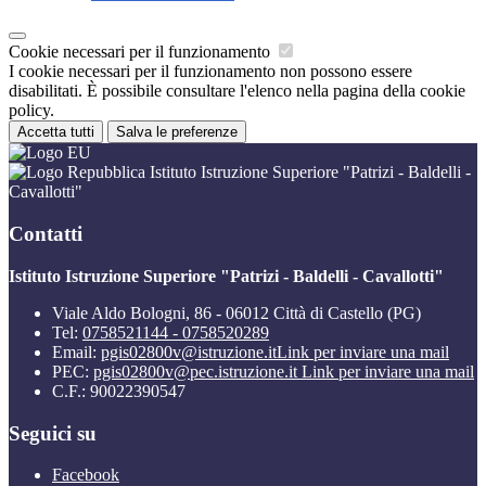
Cookie necessari per il funzionamento
I cookie necessari per il funzionamento non possono essere
disabilitati. È possibile consultare l'elenco nella pagina della cookie
policy.
Accetta tutti
Salva le preferenze
Istituto Istruzione Superiore "Patrizi - Baldelli -
Cavallotti"
Contatti
Istituto Istruzione Superiore "Patrizi - Baldelli - Cavallotti"
Viale Aldo Bologni, 86 - 06012 Città di Castello (PG)
Tel:
0758521144 - 0758520289
Email:
pgis02800v@istruzione.it
Link per inviare una mail
PEC:
pgis02800v@pec.istruzione.it
Link per inviare una mail
C.F.: 90022390547
Seguici su
Facebook