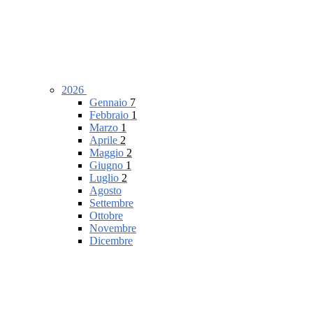
2026
Gennaio
7
Febbraio
1
Marzo
1
Aprile
2
Maggio
2
Giugno
1
Luglio
2
Agosto
Settembre
Ottobre
Novembre
Dicembre