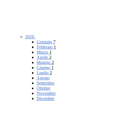
2026
Gennaio
7
Febbraio
1
Marzo
1
Aprile
2
Maggio
2
Giugno
1
Luglio
2
Agosto
Settembre
Ottobre
Novembre
Dicembre