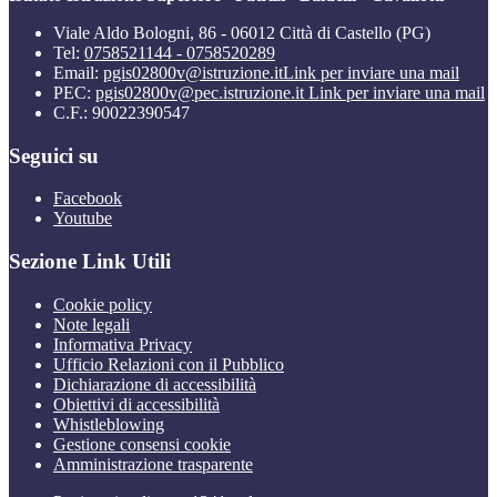
Viale Aldo Bologni, 86 - 06012 Città di Castello (PG)
Tel:
0758521144 - 0758520289
Email:
pgis02800v@istruzione.it
Link per inviare una mail
PEC:
pgis02800v@pec.istruzione.it
Link per inviare una mail
C.F.: 90022390547
Seguici su
Facebook
Youtube
Sezione Link Utili
Cookie policy
Note legali
Informativa Privacy
Ufficio Relazioni con il Pubblico
Dichiarazione di accessibilità
Obiettivi di accessibilità
Whistleblowing
Gestione consensi cookie
Amministrazione trasparente