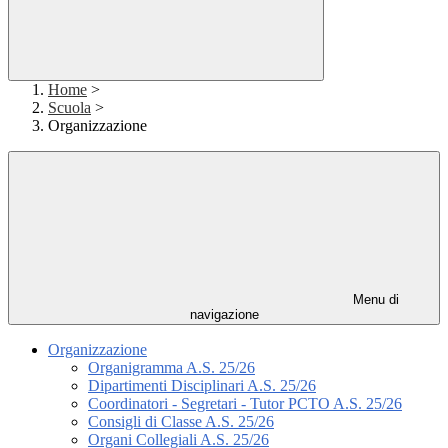
Home
>
Scuola
>
Organizzazione
Menu di
navigazione
Organizzazione
Organigramma A.S. 25/26
Dipartimenti Disciplinari A.S. 25/26
Coordinatori - Segretari - Tutor PCTO A.S. 25/26
Consigli di Classe A.S. 25/26
Organi Collegiali A.S. 25/26