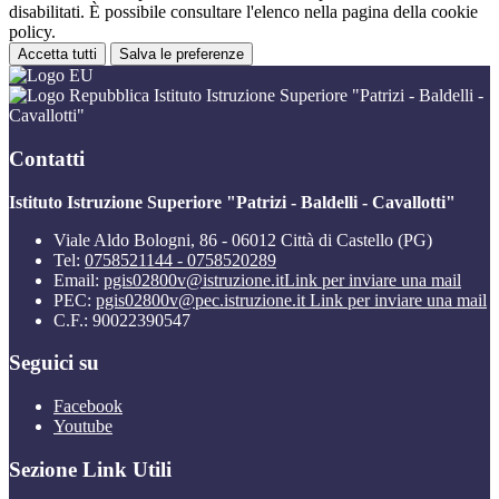
disabilitati. È possibile consultare l'elenco nella pagina della cookie
policy.
Accetta tutti
Salva le preferenze
Istituto Istruzione Superiore "Patrizi - Baldelli -
Cavallotti"
Contatti
Istituto Istruzione Superiore "Patrizi - Baldelli - Cavallotti"
Viale Aldo Bologni, 86 - 06012 Città di Castello (PG)
Tel:
0758521144 - 0758520289
Email:
pgis02800v@istruzione.it
Link per inviare una mail
PEC:
pgis02800v@pec.istruzione.it
Link per inviare una mail
C.F.: 90022390547
Seguici su
Facebook
Youtube
Sezione Link Utili