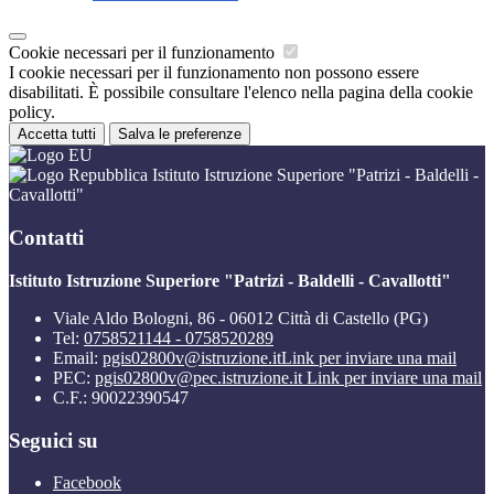
Cookie necessari per il funzionamento
I cookie necessari per il funzionamento non possono essere
disabilitati. È possibile consultare l'elenco nella pagina della cookie
policy.
Accetta tutti
Salva le preferenze
Istituto Istruzione Superiore "Patrizi - Baldelli -
Cavallotti"
Contatti
Istituto Istruzione Superiore "Patrizi - Baldelli - Cavallotti"
Viale Aldo Bologni, 86 - 06012 Città di Castello (PG)
Tel:
0758521144 - 0758520289
Email:
pgis02800v@istruzione.it
Link per inviare una mail
PEC:
pgis02800v@pec.istruzione.it
Link per inviare una mail
C.F.: 90022390547
Seguici su
Facebook