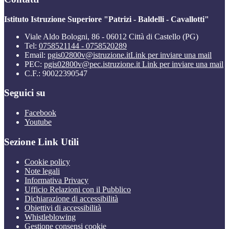
Istituto Istruzione Superiore "Patrizi - Baldelli - Cavallotti"
Viale Aldo Bologni, 86 - 06012 Città di Castello (PG)
Tel:
0758521144 - 0758520289
Email:
pgis02800v@istruzione.it
Link per inviare una mail
PEC:
pgis02800v@pec.istruzione.it
Link per inviare una mail
C.F.: 90022390547
Seguici su
Facebook
Youtube
Sezione Link Utili
Cookie policy
Note legali
Informativa Privacy
Ufficio Relazioni con il Pubblico
Dichiarazione di accessibilità
Obiettivi di accessibilità
Whistleblowing
Gestione consensi cookie