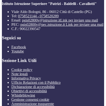
Istituto Istruzione Superiore "Patrizi - Baldelli - Cavallotti"
Viale Aldo Bologni, 86 - 06012 Città di Castello (PG)
Tel:
0758521144 - 0758520289
Email:
pgis02800v@istruzione.it
Link per inviare una mail
PEC:
pgis02800v@pec.istruzione.it
Link per inviare una mail
C.F.: 90022390547
Seguici su
Facebook
Youtube
Sezione Link Utili
Cookie policy
Note legali
Informativa Privacy
Ufficio Relazioni con il Pubblico
Dichiarazione di accessibilità
Obiettivi di accessibilità
Whistleblowing
Gestione consensi cookie
Amministrazione trasparente