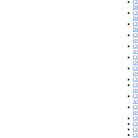
C
D
C
D
C
D
C
O
C
A
C
O
C
O
C
C
O
C
A
C
O
C
C
C
C