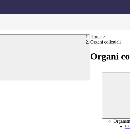
Home
>
Organi collegiali
Organi col
Organis
C