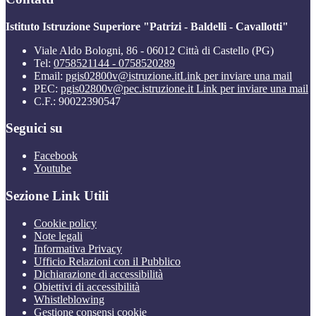
Istituto Istruzione Superiore "Patrizi - Baldelli - Cavallotti"
Viale Aldo Bologni, 86 - 06012 Città di Castello (PG)
Tel:
0758521144 - 0758520289
Email:
pgis02800v@istruzione.it
Link per inviare una mail
PEC:
pgis02800v@pec.istruzione.it
Link per inviare una mail
C.F.: 90022390547
Seguici su
Facebook
Youtube
Sezione Link Utili
Cookie policy
Note legali
Informativa Privacy
Ufficio Relazioni con il Pubblico
Dichiarazione di accessibilità
Obiettivi di accessibilità
Whistleblowing
Gestione consensi cookie