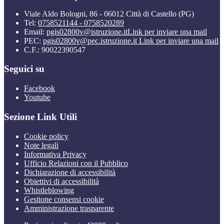
Viale Aldo Bologni, 86 - 06012 Città di Castello (PG)
Tel:
0758521144 - 0758520289
Email:
pgis02800v@istruzione.it
Link per inviare una mail
PEC:
pgis02800v@pec.istruzione.it
Link per inviare una mail
C.F.: 90022390547
Seguici su
Facebook
Youtube
Sezione Link Utili
Cookie policy
Note legali
Informativa Privacy
Ufficio Relazioni con il Pubblico
Dichiarazione di accessibilità
Obiettivi di accessibilità
Whistleblowing
Gestione consensi cookie
Amministrazione trasparente