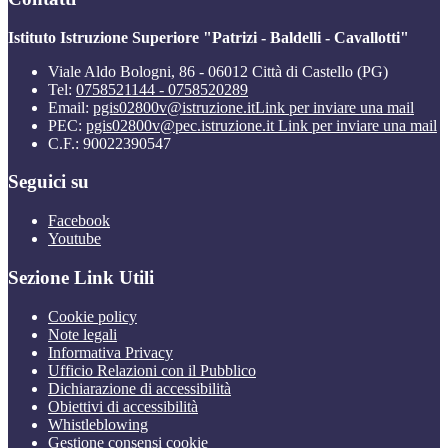
Istituto Istruzione Superiore "Patrizi - Baldelli - Cavallotti"
Viale Aldo Bologni, 86 - 06012 Città di Castello (PG)
Tel:
0758521144 - 0758520289
Email:
pgis02800v@istruzione.it
Link per inviare una mail
PEC:
pgis02800v@pec.istruzione.it
Link per inviare una mail
C.F.: 90022390547
Seguici su
Facebook
Youtube
Sezione Link Utili
Cookie policy
Note legali
Informativa Privacy
Ufficio Relazioni con il Pubblico
Dichiarazione di accessibilità
Obiettivi di accessibilità
Whistleblowing
Gestione consensi cookie