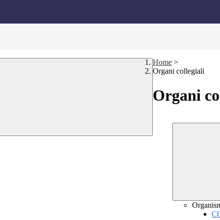
Home
>
Organi collegiali
Organi col
Organis
C