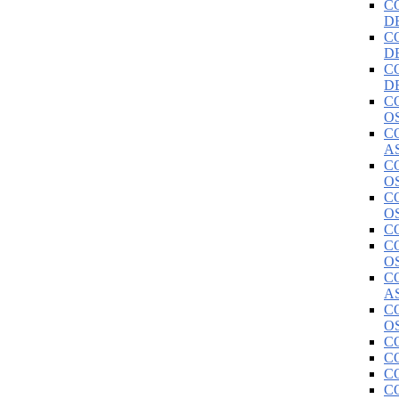
C
D
C
D
C
D
C
O
C
A
C
O
C
O
C
C
O
C
A
C
O
C
C
C
C