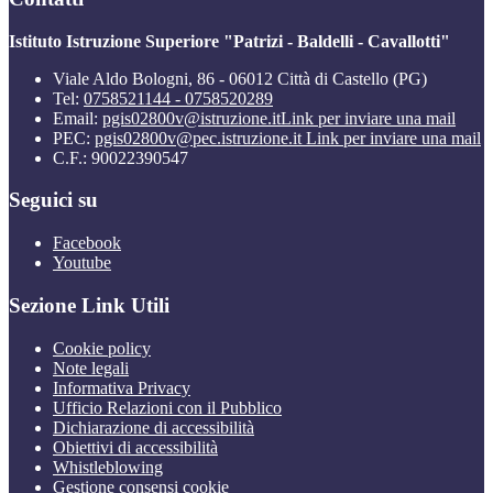
Istituto Istruzione Superiore "Patrizi - Baldelli - Cavallotti"
Viale Aldo Bologni, 86 - 06012 Città di Castello (PG)
Tel:
0758521144 - 0758520289
Email:
pgis02800v@istruzione.it
Link per inviare una mail
PEC:
pgis02800v@pec.istruzione.it
Link per inviare una mail
C.F.: 90022390547
Seguici su
Facebook
Youtube
Sezione Link Utili
Cookie policy
Note legali
Informativa Privacy
Ufficio Relazioni con il Pubblico
Dichiarazione di accessibilità
Obiettivi di accessibilità
Whistleblowing
Gestione consensi cookie