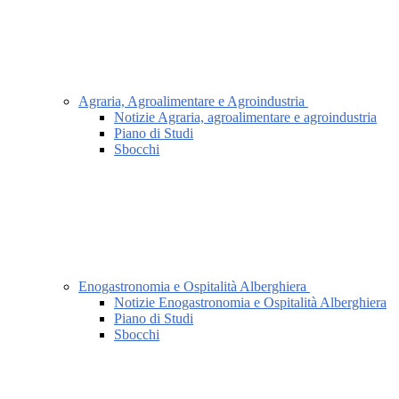
Agraria, Agroalimentare e Agroindustria
Notizie Agraria, agroalimentare e agroindustria
Piano di Studi
Sbocchi
Enogastronomia e Ospitalità Alberghiera
Notizie Enogastronomia e Ospitalità Alberghiera
Piano di Studi
Sbocchi