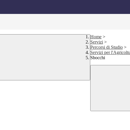
Home
>
Servizi
>
Percorsi di Studio
>
Servizi per l'Agricolt
Sbocchi