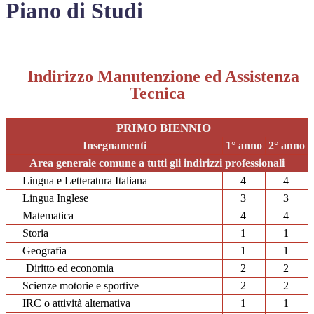
Piano di Studi
Indirizzo Manutenzione ed Assistenza
Tecnica
PRIMO BIENNIO
Insegnamenti
1° anno
2° anno
Area generale comune a tutti gli indirizzi professionali
Lingua e Letteratura Italiana
4
4
Lingua Inglese
3
3
Matematica
4
4
Storia
1
1
Geografia
1
1
Diritto ed economia
2
2
Scienze motorie e sportive
2
2
IRC o attività alternativa
1
1