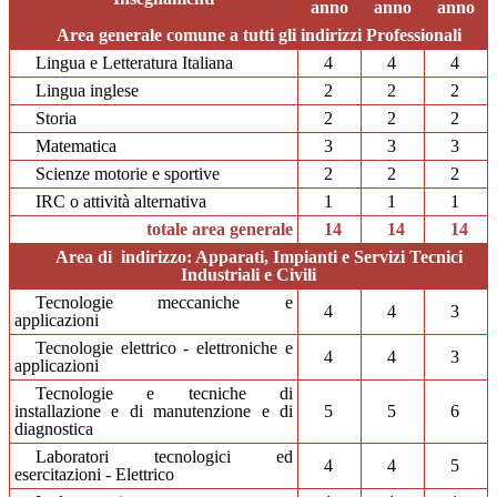
anno
anno
anno
Area generale comune a tutti gli indirizzi Professionali
Lingua e Letteratura Italiana
4
4
4
Lingua inglese
2
2
2
Storia
2
2
2
Matematica
3
3
3
Scienze motorie e sportive
2
2
2
IRC o attività alternativa
1
1
1
totale area generale
14
14
14
Area di indirizzo: Apparati, Impianti e Servizi Tecnici
Industriali e Civili
Tecnologie meccaniche e
4
4
3
applicazioni
Tecnologie elettrico - elettroniche e
4
4
3
applicazioni
Tecnologie e tecniche di
installazione e di manutenzione e di
5
5
6
diagnostica
Laboratori tecnologici ed
4
4
5
esercitazioni - Elettrico