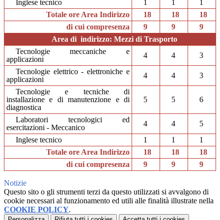
Inglese tecnico
1
1
1
Totale ore Area Indirizzo
18
18
18
di cui compresenza
9
9
9
Area di indirizzo: Mezzi di Trasporto
Tecnologie meccaniche e
4
4
3
applicazioni
Tecnologie elettrico - elettroniche e
4
4
3
applicazioni
Tecnologie e tecniche di
installazione e di manutenzione e di
5
5
6
diagnostica
Laboratori tecnologici ed
4
4
5
esercitazioni - Meccanico
Inglese tecnico
1
1
1
Totale ore Area Indirizzo
18
18
18
di cui compresenza
9
9
9
Notizie
Questo sito o gli strumenti terzi da questo utilizzati si avvalgono di
cookie necessari al funzionamento ed utili alle finalità illustrate nella
COOKIE POLICY
.
Personalizza
Rifiuta tutti
i cookies
Accetta tutti
i cookies