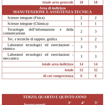
totale area generale
18
18
Area di indirizzo
MANUTENZIONE E ASSISTENZA TECNICA
Scienze integrate (Fisica)
2
2
Scienze integrate (Chimica)
1
1
Tecnologie dell’informazione e della
2
3
comunicazione
Tec. e tecniche di rappres. grafica
3
2
Laboratori tecnologici ed esercitazioni -
3
3
elettrico
Laboratori tecnologici ed esercitazioni -
3
3
meccanico
totale area indirizzo
14
14
totale
32
32
di cui compresenza
6
6
TERZO, QUARTO E QUINTO ANNO
3°
4°
5°
Insegnamenti