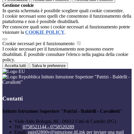
Gestione cookie
In questa schermata è possibile scegliere quali cookie consentire.
I cookie necessari sono quelli che consentono il funzionamento della
piattaforma e non è possibile disabilitarli.
Per conoscere quali sono i cookie necessari al funzionamento potete
visionare la
COOKIE POLICY
.
Cookie necessari per il funzionamento
I cookie necessari per il funzionamento non possono essere
disabilitati. È possibile consultare l'elenco nella pagina della cookie
policy.
Accetta tutti
Salva le preferenze
Istituto Istruzione Superiore "Patrizi - Baldelli -
Cavallotti"
Contatti
Istituto Istruzione Superiore "Patrizi - Baldelli - Cavallotti"
Viale Aldo Bologni, 86 - 06012 Città di Castello (PG)
Tel:
0758521144 - 0758520289
Email:
pgis02800v@istruzione.it
Link per inviare una mail