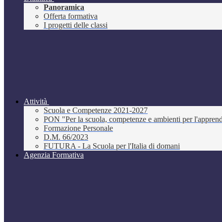
Panoramica
Offerta formativa
I progetti delle classi
Attività
Scuola e Competenze 2021-2027
PON "Per la scuola, competenze e ambienti per l'appre
Formazione Personale
D.M. 66/2023
FUTURA - La Scuola per l'Italia di domani
Agenzia Formativa