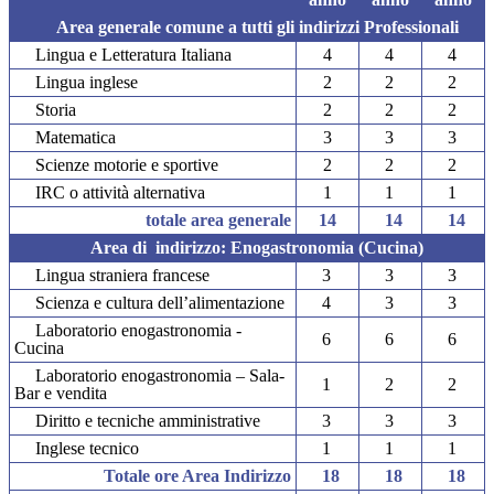
Area generale comune a tutti gli indirizzi Professionali
Lingua e Letteratura Italiana
4
4
4
Lingua inglese
2
2
2
Storia
2
2
2
Matematica
3
3
3
Scienze motorie e sportive
2
2
2
IRC o attività alternativa
1
1
1
totale area generale
14
14
14
Area di indirizzo: Enogastronomia (Cucina)
Lingua straniera francese
3
3
3
Scienza e cultura dell’alimentazione
4
3
3
Laboratorio enogastronomia -
6
6
6
Cucina
Laboratorio enogastronomia – Sala-
1
2
2
Bar e vendita
Diritto e tecniche amministrative
3
3
3
Inglese tecnico
1
1
1
Totale ore Area Indirizzo
18
18
18