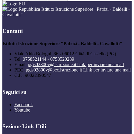
Istituto Istruzione Superiore "Patrizi - Baldelli -
Cavallotti"
Contatti
Istituto Istruzione Superiore "Patrizi - Baldelli - Cavallotti"
Viale Aldo Bologni, 86 - 06012 Città di Castello (PG)
Tel:
0758521144 - 0758520289
Email:
pgis02800v@istruzione.it
Link per inviare una mail
PEC:
pgis02800v@pec.istruzione.it
Link per inviare una mail
C.F.: 90022390547
Seguici su
Facebook
Youtube
Sezione Link Utili