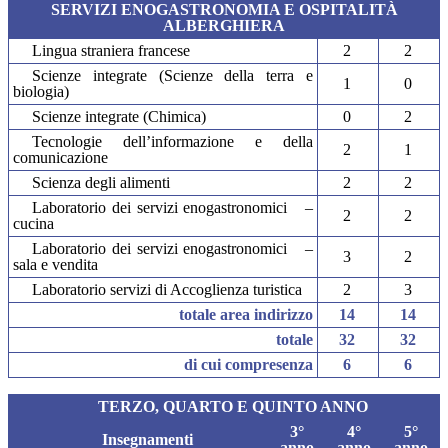
SERVIZI ENOGASTRONOMIA E OSPITALITÀ
ALBERGHIERA
Lingua straniera francese
2
2
Scienze integrate (Scienze della terra e
1
0
biologia)
Scienze integrate (Chimica)
0
2
Tecnologie dell’informazione e della
2
1
comunicazione
Scienza degli alimenti
2
2
Laboratorio dei servizi enogastronomici
–
2
2
cucina
Laboratorio dei servizi enogastronomici
–
3
2
sala e vendita
Laboratorio servizi di Accoglienza turistica
2
3
totale area indirizzo
14
14
totale
32
32
di cui compresenza
6
6
TERZO, QUARTO E QUINTO ANNO
3°
4°
5°
Insegnamenti
anno
anno
anno