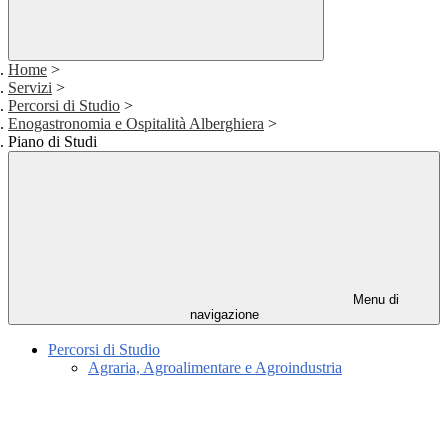
Home
>
Servizi
>
Percorsi di Studio
>
Enogastronomia e Ospitalità Alberghiera
>
Piano di Studi
Menu di
navigazione
Percorsi di Studio
Agraria, Agroalimentare e Agroindustria