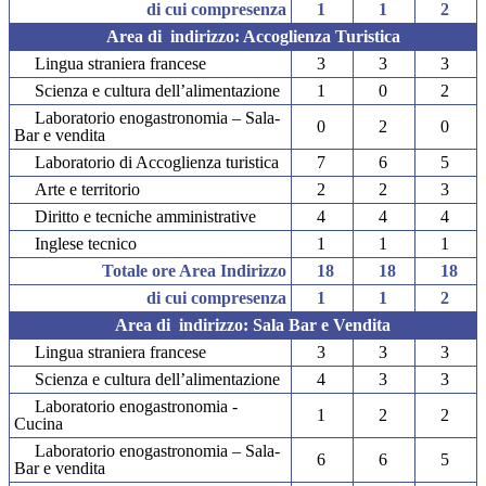
di cui compresenza
1
1
2
Area di indirizzo: Accoglienza Turistica
Lingua straniera francese
3
3
3
Scienza e cultura dell’alimentazione
1
0
2
Laboratorio enogastronomia – Sala-
0
2
0
Bar e vendita
Laboratorio di Accoglienza turistica
7
6
5
Arte e territorio
2
2
3
Diritto e tecniche amministrative
4
4
4
Inglese tecnico
1
1
1
Totale ore Area Indirizzo
18
18
18
di cui compresenza
1
1
2
Area di indirizzo: Sala Bar e Vendita
Lingua straniera francese
3
3
3
Scienza e cultura dell’alimentazione
4
3
3
Laboratorio enogastronomia -
1
2
2
Cucina
Laboratorio enogastronomia – Sala-
6
6
5
Bar e vendita