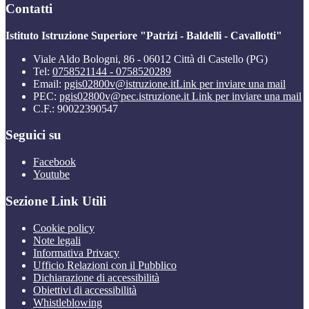
Contatti
Istituto Istruzione Superiore "Patrizi - Baldelli - Cavallotti"
Viale Aldo Bologni, 86 - 06012 Città di Castello (PG)
Tel:
0758521144 - 0758520289
Email:
pgis02800v@istruzione.it
Link per inviare una mail
PEC:
pgis02800v@pec.istruzione.it
Link per inviare una mail
C.F.: 90022390547
Seguici su
Facebook
Youtube
Sezione Link Utili
Cookie policy
Note legali
Informativa Privacy
Ufficio Relazioni con il Pubblico
Dichiarazione di accessibilità
Obiettivi di accessibilità
Whistleblowing