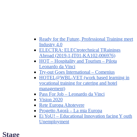
Ready for the Future, Professional Training meet
Industry 4.0
ELECTRA: ELECtrotechnical TRainings
Abroad (2019-1-IT01-KA102-006976)
HOT – Hospitality and Tourism – Pilota
Leonardo da Vinci
Try-out Goes International – Comenius
HOTEL@WBL-VET (work based learning in
vocational training for catering and hotel
management)
Pass For Job – Leonardo da Vinci
Vision 2020
Rete Europa Altotevere
Progetto Agorà – La mia Europa
Ei YoU! – Educational Innovation facing Y outh
Unemployment
Stage