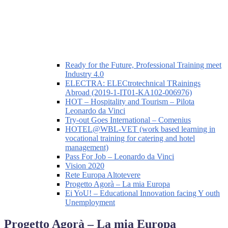
Ready for the Future, Professional Training meet
Industry 4.0
ELECTRA: ELECtrotechnical TRainings
Abroad (2019-1-IT01-KA102-006976)
HOT – Hospitality and Tourism – Pilota
Leonardo da Vinci
Try-out Goes International – Comenius
HOTEL@WBL-VET (work based learning in
vocational training for catering and hotel
management)
Pass For Job – Leonardo da Vinci
Vision 2020
Rete Europa Altotevere
Progetto Agorà – La mia Europa
Ei YoU! – Educational Innovation facing Y outh
Unemployment
Progetto Agorà – La mia Europa