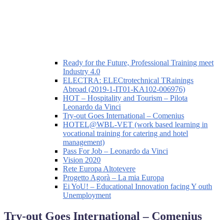
Ready for the Future, Professional Training meet
Industry 4.0
ELECTRA: ELECtrotechnical TRainings
Abroad (2019-1-IT01-KA102-006976)
HOT – Hospitality and Tourism – Pilota
Leonardo da Vinci
Try-out Goes International – Comenius
HOTEL@WBL-VET (work based learning in
vocational training for catering and hotel
management)
Pass For Job – Leonardo da Vinci
Vision 2020
Rete Europa Altotevere
Progetto Agorà – La mia Europa
Ei YoU! – Educational Innovation facing Y outh
Unemployment
Try-out Goes International – Comenius