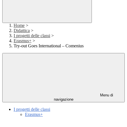
Home
>
Didattica
>
I progetti delle classi
>
Erasmus+
>
Try-out Goes International – Comenius
Menu di
navigazione
I progetti delle classi
Erasmus+