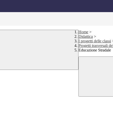
Home
>
Didattica
>
I progetti delle classi
Progetti trasversali d
Educazione Stradale