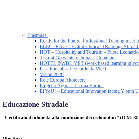
Erasmus+
Ready for the Future, Professional Training meet I
ELECTRA: ELECtrotechnical TRainings Abroad
HOT – Hospitality and Tourism – Pilota Leonardo
Try-out Goes International – Comenius
HOTEL@WBL-VET (work based learning in vocatio
Pass For Job – Leonardo da Vinci
Vision 2020
Rete Europa Altotevere
Progetto Agorà – La mia Europa
Ei YoU! – Educational Innovation facing Y outh
Educazione Stradale
“Certificato di idoneità alla conduzione dei ciclomotori”
(D.M. 30 
Obiettivi: