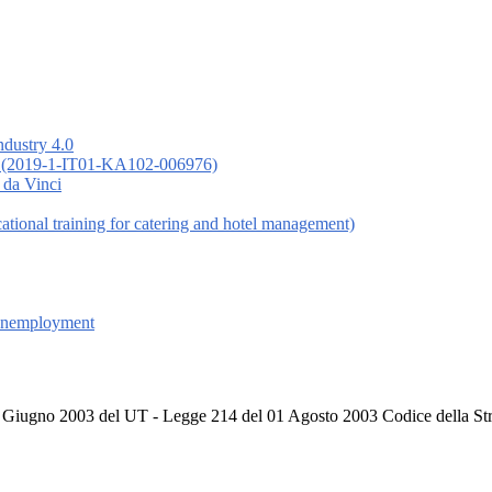
ndustry 4.0
 (2019-1-IT01-KA102-006976)
 da Vinci
nal training for catering and hotel management)
 Unemployment
Giugno 2003 del UT ‑ Legge 214 del 01 Agosto 2003 Codice della Str