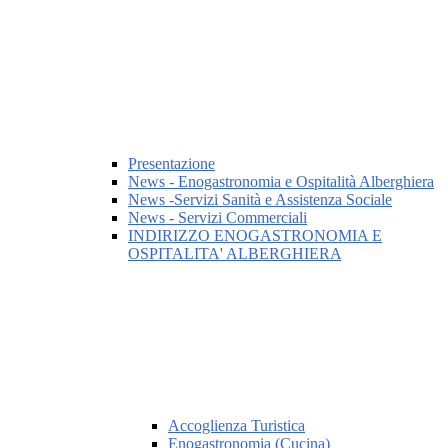
Presentazione
News - Enogastronomia e Ospitalità Alberghiera
News -Servizi Sanità e Assistenza Sociale
News - Servizi Commerciali
INDIRIZZO ENOGASTRONOMIA E
OSPITALITA' ALBERGHIERA
Accoglienza Turistica
Enogastronomia (Cucina)