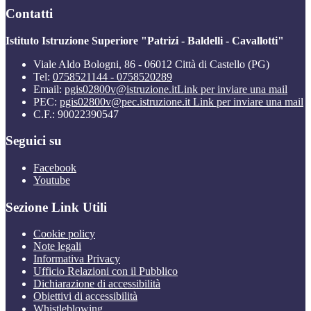
Contatti
Istituto Istruzione Superiore "Patrizi - Baldelli - Cavallotti"
Viale Aldo Bologni, 86 - 06012 Città di Castello (PG)
Tel:
0758521144 - 0758520289
Email:
pgis02800v@istruzione.it
Link per inviare una mail
PEC:
pgis02800v@pec.istruzione.it
Link per inviare una mail
C.F.: 90022390547
Seguici su
Facebook
Youtube
Sezione Link Utili
Cookie policy
Note legali
Informativa Privacy
Ufficio Relazioni con il Pubblico
Dichiarazione di accessibilità
Obiettivi di accessibilità
Whistleblowing