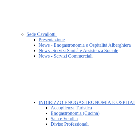
Sede Cavallotti
Presentazione
News - Enogastronomia e Ospitalità Alberghiera
News -Servizi Sanità e Assistenza Sociale
News - Servizi Commerciali
INDIRIZZO ENOGASTRONOMIA E OSPITA
Accoglienza Turistica
Enogastronomia (Cucina)
Sala e Vendita
Divise Professionali