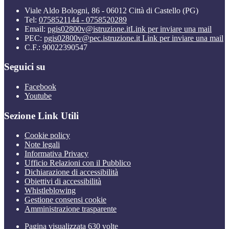
Viale Aldo Bologni, 86 - 06012 Città di Castello (PG)
Tel:
0758521144 - 0758520289
Email:
pgis02800v@istruzione.it
Link per inviare una mail
PEC:
pgis02800v@pec.istruzione.it
Link per inviare una mail
C.F.: 90022390547
Seguici su
Facebook
Youtube
Sezione Link Utili
Cookie policy
Note legali
Informativa Privacy
Ufficio Relazioni con il Pubblico
Dichiarazione di accessibilità
Obiettivi di accessibilità
Whistleblowing
Gestione consensi cookie
Amministrazione trasparente
Pagina visualizzata
630
volte