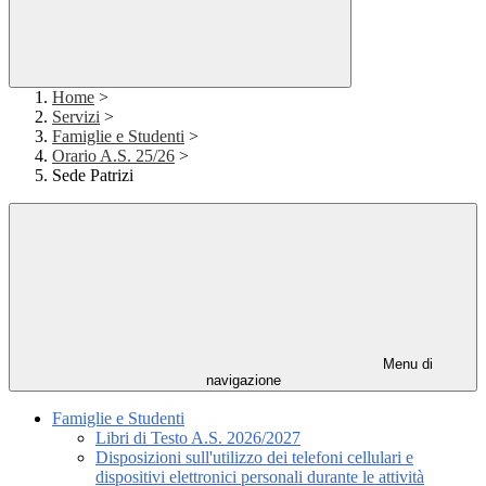
Home
>
Servizi
>
Famiglie e Studenti
>
Orario A.S. 25/26
>
Sede Patrizi
Menu di
navigazione
Famiglie e Studenti
Libri di Testo A.S. 2026/2027
Disposizioni sull'utilizzo dei telefoni cellulari e
dispositivi elettronici personali durante le attività