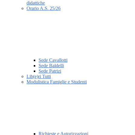
didattiche
Orario A.S. 25/26
Sede Cavallotti
Sede Baldelli
Sede Patrizi
Lib(e)ri Tutti
Modulistica Famiglie e Studenti
Richieste e Autorizzazioni