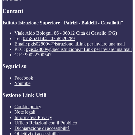
Contatti
Istituto Istruzione Superiore "Patrizi - Baldelli - Cavallotti"
Viale Aldo Bologni, 86 - 06012 Città di Castello (PG)
Tel:
0758521144 - 0758520289
Email:
pgis02800v@istruzione.it
Link per inviare una mail
PEC:
pgis02800v@pec.istruzione.it
Link per inviare una mail
C.F.: 90022390547
Seguici su
Facebook
Youtube
Sezione Link Utili
Cookie policy
Note legali
Informativa Privacy
Ufficio Relazioni con il Pubblico
Dichiarazione di accessibilità
Obiettivi di accessibilità