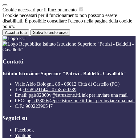
Cookie necessari per il funzionamento
I cookie necessari per il funzionamento non possono essere
disabilitati. È possibile consultare l'elenco nella pagina della cookie
policy.
Accetta tutti
Salva le preferenze
Istituto Istruzione Superiore "Patrizi - Baldelli -
Cavallotti"
Contatti
Istituto Istruzione Superiore "Patrizi - Baldelli - Cavallotti"
Viale Aldo Bologni, 86 - 06012 Città di Castello (PG)
Tel:
0758521144 - 0758520289
Email:
pgis02800v@istruzione.it
Link per inviare una mail
PEC:
pgis02800v@pec.istruzione.it
Link per inviare una mail
C.F.: 90022390547
Seguici su
Facebook
Youtube