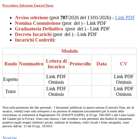
Procedura Selezione Esperti/Tutor
Avviso selezione
(prot
707
/2026 del 13/01/2026) -
Link PDF
Nomina Commissione
(prot del ) - Link PDF
Graduatoria Definitiva
(prot
del ) - Link PDF
Decreto Incarichi
(prot del ) - Link PDF
Incarichi Conferiti:
Modulo
Lettera di
Ruolo
Nominativo
Protocollo
Data
CV
Incarico
Link PDF
Link PDF
Esperto
Omissis
Omissis
Link PDF
Link PDF
Tutor
Omissis
Omissis
Nota sulla protezione dei dati personali: I documenti pubblicati in questa sezione (Curricula Vitae, atti di
incarico, verbali) sono stati sottoposti a un processo di redazione (oscuramento) per la tutela della
riservatezza, in conformità al Regolamento UE 2016/679 (GDPR), al D.Lgs. 196/2003 e alle Linee Guida
del Garante per la Privacy. Sono stati rimossi i dati eccedenti e non pertinenti alla finalità di trasparenza
proattiva (quali recapiti telefonici privati, indirizzi di residenza, codici fiscali e firme autografe), come
previsto dall'art. 15 del D.Lgs. 33/2013.
Notizie