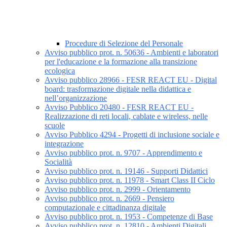
Procedure di Selezione del Personale
Avviso pubblico prot. n. 50636 - Ambienti e laboratori
per l'educazione e la formazione alla transizione
ecologica
Avviso pubblico 28966 - FESR REACT EU - Digital
board: trasformazione digitale nella didattica e
nell’organizzazione
Avviso Pubblico 20480 - FESR REACT EU -
Realizzazione di reti locali, cablate e wireless, nelle
scuole
Avviso Pubblico 4294 - Progetti di inclusione sociale e
integrazione
Avviso pubblico prot. n. 9707 - Apprendimento e
Socialità
Avviso pubblico prot. n. 19146 - Supporti Didattici
Avviso pubblico prot. n. 11978 - Smart Class II Ciclo
Avviso pubblico prot. n. 2999 - Orientamento
Avviso pubblico prot. n. 2669 - Pensiero
computazionale e cittadinanza digitale
Avviso pubblico prot. n. 1953 - Competenze di Base
Avviso pubblico prot. n. 12810 - Ambienti Digitali