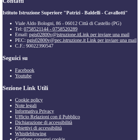
Contatti
Istituto Istruzione Superiore "Patrizi - Baldelli - Cavallotti"
Viale Aldo Bologni, 86 - 06012 Città di Castello (PG)
Tel:
0758521144 - 0758520289
Email:
pgis02800v@istruzione.it
Link per inviare una mail
PEC:
pgis02800v@pec.istruzione.it
Link per inviare una mail
C.F.: 90022390547
Seguici su
Facebook
Youtube
Sezione Link Utili
Cookie policy
Note legali
Informativa Privacy
Ufficio Relazioni con il Pubblico
Dichiarazione di accessibilità
Obiettivi di accessibilità
Whistleblowing
Gestione consensi cookie