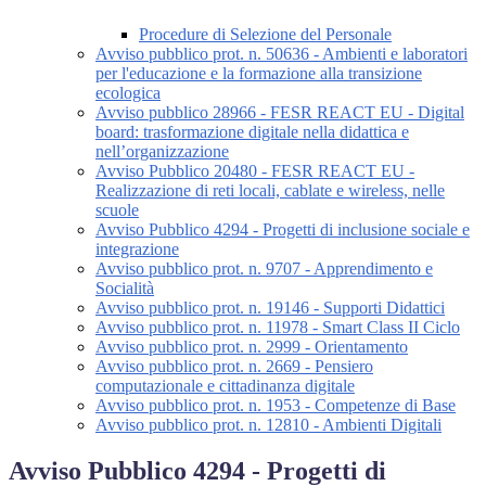
Procedure di Selezione del Personale
Avviso pubblico prot. n. 50636 - Ambienti e laboratori
per l'educazione e la formazione alla transizione
ecologica
Avviso pubblico 28966 - FESR REACT EU - Digital
board: trasformazione digitale nella didattica e
nell’organizzazione
Avviso Pubblico 20480 - FESR REACT EU -
Realizzazione di reti locali, cablate e wireless, nelle
scuole
Avviso Pubblico 4294 - Progetti di inclusione sociale e
integrazione
Avviso pubblico prot. n. 9707 - Apprendimento e
Socialità
Avviso pubblico prot. n. 19146 - Supporti Didattici
Avviso pubblico prot. n. 11978 - Smart Class II Ciclo
Avviso pubblico prot. n. 2999 - Orientamento
Avviso pubblico prot. n. 2669 - Pensiero
computazionale e cittadinanza digitale
Avviso pubblico prot. n. 1953 - Competenze di Base
Avviso pubblico prot. n. 12810 - Ambienti Digitali
Avviso Pubblico 4294 - Progetti di