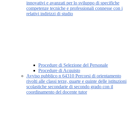
innovativi e avanzati per lo sviluppo di specifiche
competenze tecniche e professionali connesse con i
relativi indirizzi di studio
Procedure di Selezione del Personale
Procedure di Acquisto
Avviso pubblico n 64310 Percorsi di orientamento
rivolti alle classi terze, quarte e quinte delle istituzioni
scolastiche secondarie di secondo grado con il
coordinamento del docente tutor