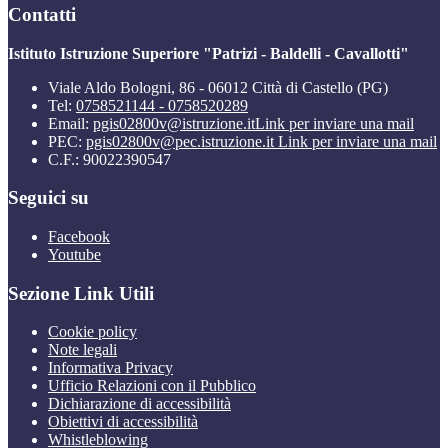
Contatti
Istituto Istruzione Superiore "Patrizi - Baldelli - Cavallotti"
Viale Aldo Bologni, 86 - 06012 Città di Castello (PG)
Tel:
0758521144 - 0758520289
Email:
pgis02800v@istruzione.it
Link per inviare una mail
PEC:
pgis02800v@pec.istruzione.it
Link per inviare una mail
C.F.: 90022390547
Seguici su
Facebook
Youtube
Sezione Link Utili
Cookie policy
Note legali
Informativa Privacy
Ufficio Relazioni con il Pubblico
Dichiarazione di accessibilità
Obiettivi di accessibilità
Whistleblowing