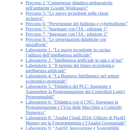
Percorso 2 “Competenze didattico-pedagogiche
nell'ambiente Google Workspace”
Percorso 5: “Le nuove tecnologie nella classe
inclusiva”
Percorso 6: “Prevenzione del bullismo e cyberbullismo”
Percorso 7: “Insegnare con l’IA - edizione 1"
Percorso 7: “Insegnare con l’IA - edizione 2"
Percorso 8: “Le presentazioni didattiche con
mozaBook”
Laboratorio 1: “Le nuove tecnologie in cucina,
l’utilizzo dell’intelligenza artificiale”
Laboratorio 2: “Intelligenza artificiale in sala e al bar”
Laboratorio 3: “Il turismo del futuro tecnologia e
intelligenza artificiale”
Laboratorio 4: “La Business Intelligence nel settore
economico-gestionale”
Laboratorio 5: “Didattica del PLC: Insegnare e
Apprendere la Programmazione dei Controllori Logici
Programmabili”
Laboratorio 6: "Didattica con il CNC: Insegnare la
Programmazione e l’Uso delle Macchine a Controllo
Numerico"
Laboratorio 8: “Analist Cloud 2024: Utilizzo di Pix4D
Mapper per la Fotogrammetria e l'Analisi Geospaziale”
Laboratorio 9: “AgriSI: Innovazione e Sostenibilità