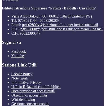
Istituto Istruzione Superiore "Patrizi - Baldelli - Cavallotti"
Viale Aldo Bologni, 86 - 06012 Città di Castello (PG)
Tel:
0758521144 - 0758520289
Email:
pgis02800v@istruzione.it
Link per inviare una mail
PEC:
pgis02800v@pec.istruzione.it
Link per inviare una mail
C.F.: 90022390547
Seguici su
Facebook
Youtube
Sezione Link Utili
Cookie policy
Note legali
Informativa Privacy
Ufficio Relazioni con il Pubblico
Dichiarazione di accessibilità
Obiettivi di accessibilità
Whistleblowing
Gestione consensi cookie