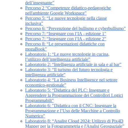
dell’insegnante”
Percorso 2 “Competenze didattico-pedagogiche
nell'ambiente Google Workspace”
Percorso 5: “Le nuove tecnologie nella classe
inclusiva”
Percorso 6: “Prevenzione del bullismo e cyberbullismo”
Percorso 7: “Insegnare con l’IA - edizione 1"
Percorso 7: “Insegnare con l’IA - edizione 2"
Percorso 8: “Le presentazioni didattiche con
mozaBook”
Laboratorio 1: “Le nuove tecnologie in cucina,
l’utilizzo dell’intelligenza artificiale”
Laboratorio 2: “Intelligenza artificiale in sala e al bar”
Laboratorio 3: “Il turismo del futuro tecnologia e
intelligenza artificiale”
Laboratorio 4: “La Business Intelligence nel settore
economico-gestionale”
Laboratorio 5: “Didattica del PLC: Insegnare e
Apprendere la Programmazione dei Controllori Logici
Programmabili”
Laboratorio 6: "Didattica con il CNC: Insegnare la
Programmazione e l’Uso delle Macchine a Controllo
Numerico"
Laboratorio 8: “Analist Cloud 2024: Utilizzo di Pix4D
Mapper per la Fotogrammetria e l'Analisi Geospaziale”