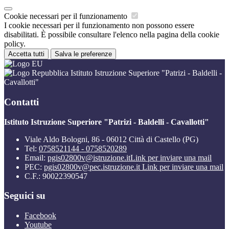
Cookie necessari per il funzionamento
I cookie necessari per il funzionamento non possono essere
disabilitati. È possibile consultare l'elenco nella pagina della cookie
policy.
Accetta tutti
Salva le preferenze
Istituto Istruzione Superiore "Patrizi - Baldelli -
Cavallotti"
Contatti
Istituto Istruzione Superiore "Patrizi - Baldelli - Cavallotti"
Viale Aldo Bologni, 86 - 06012 Città di Castello (PG)
Tel:
0758521144 - 0758520289
Email:
pgis02800v@istruzione.it
Link per inviare una mail
PEC:
pgis02800v@pec.istruzione.it
Link per inviare una mail
C.F.: 90022390547
Seguici su
Facebook
Youtube