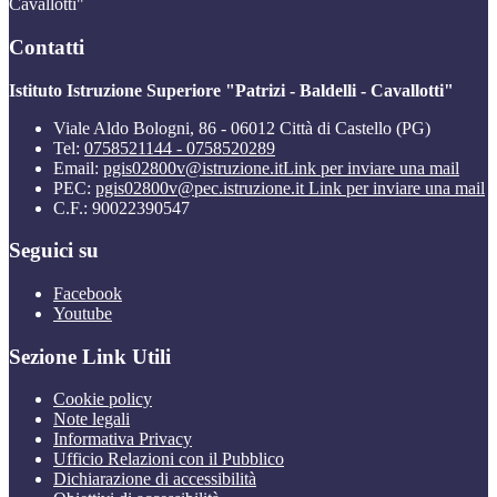
Cavallotti"
Contatti
Istituto Istruzione Superiore "Patrizi - Baldelli - Cavallotti"
Viale Aldo Bologni, 86 - 06012 Città di Castello (PG)
Tel:
0758521144 - 0758520289
Email:
pgis02800v@istruzione.it
Link per inviare una mail
PEC:
pgis02800v@pec.istruzione.it
Link per inviare una mail
C.F.: 90022390547
Seguici su
Facebook
Youtube
Sezione Link Utili
Cookie policy
Note legali
Informativa Privacy
Ufficio Relazioni con il Pubblico
Dichiarazione di accessibilità