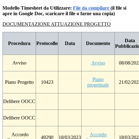
Modello Timesheet da Utilizzare:
File da compilare
(il file si
apre in Google Doc, scaricare il file o farne una copia)
DOCUMENTAZIONE ATTUAZIONE PROGETTO
Data
Procedura
Protocollo
Data
Documento
Pubblicazi
Avviso
Avviso
08/08/202
Piano
Piano Progetto
10423
21/02/202
progettuale
Delibere OOCC
Delibere OOCC
Accordo
Accordo
49290
18/03/2023
18/03/202