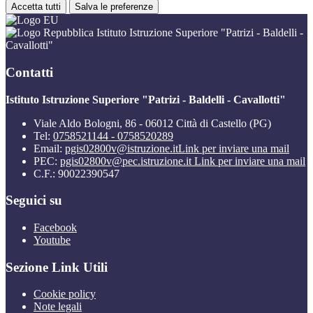
Accetta tutti
Salva le preferenze
Istituto Istruzione Superiore "Patrizi - Baldelli -
Cavallotti"
Contatti
Istituto Istruzione Superiore "Patrizi - Baldelli - Cavallotti"
Viale Aldo Bologni, 86 - 06012 Città di Castello (PG)
Tel:
0758521144 - 0758520289
Email:
pgis02800v@istruzione.it
Link per inviare una mail
PEC:
pgis02800v@pec.istruzione.it
Link per inviare una mail
C.F.: 90022390547
Seguici su
Facebook
Youtube
Sezione Link Utili
Cookie policy
Note legali