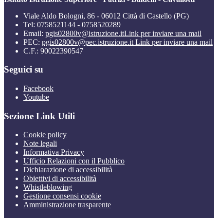
Viale Aldo Bologni, 86 - 06012 Città di Castello (PG)
Tel:
0758521144 - 0758520289
Email:
pgis02800v@istruzione.it
Link per inviare una mail
PEC:
pgis02800v@pec.istruzione.it
Link per inviare una mail
C.F.: 90022390547
Seguici su
Facebook
Youtube
Sezione Link Utili
Cookie policy
Note legali
Informativa Privacy
Ufficio Relazioni con il Pubblico
Dichiarazione di accessibilità
Obiettivi di accessibilità
Whistleblowing
Gestione consensi cookie
Amministrazione trasparente