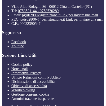
Viale Aldo Bologni, 86 - 06012 Città di Castello (PG)
Tel:
0758521144 - 0758520289
Email:
pgis02800v@istruzione.it
Link per inviare una mail
PEC:
pgis02800v@pec.istruzione.it
Link per inviare una mail
C.F.: 90022390547
Seguici su
Facebook
Youtube
Sezione Link Utili
Cookie policy
Note legali
Informativa Privacy
Ufficio Relazioni con il Pubblico
Dichiarazione di accessibilità
Obiettivi di accessibilità
Whistleblowing
Gestione consensi cookie
Amministrazione trasparente