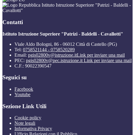
Istituto Istruzione Superiore "Patrizi - Baldelli -
Cavallotti"
Contatti
Istituto Istruzione Superiore "Patrizi - Baldelli - Cavallotti"
Viale Aldo Bologni, 86 - 06012 Città di Castello (PG)
Tel:
0758521144 - 0758520289
Email:
pgis02800v@istruzione.it
Link per inviare una mail
PEC:
pgis02800v@pec.istruzione.it
Link per inviare una mail
C.F.: 90022390547
Seguici su
Facebook
Youtube
Sezione Link Utili
Cookie policy
Note legali
Informativa Privacy
Ufficio Relazioni con il Pubblico