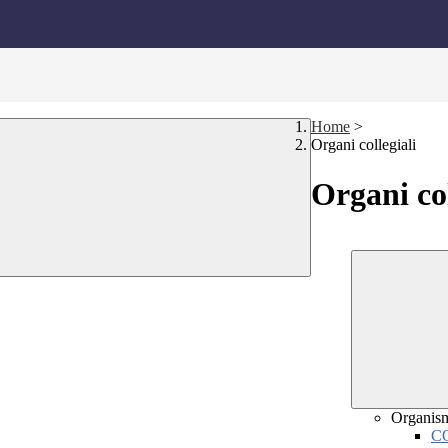
Home
>
Organi collegiali
Organi col
Organis
C