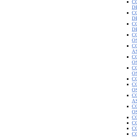
C
D
C
D
C
D
C
O
C
A
C
O
C
O
C
C
O
C
A
C
O
C
C
C
C