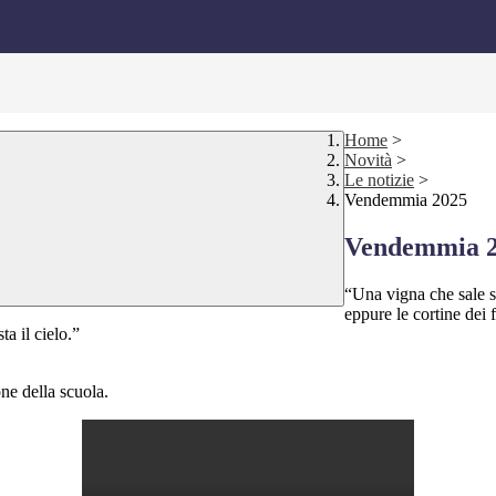
Home
>
Novità
>
Le notizie
>
Vendemmia 2025
Vendemmia 
“Una vigna che sale su
eppure le cortine dei 
ta il cielo.”
one della scuola.