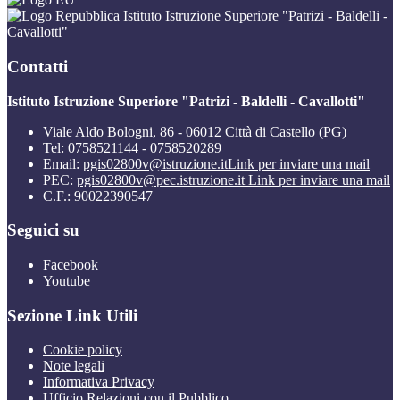
Istituto Istruzione Superiore "Patrizi - Baldelli -
Cavallotti"
Contatti
Istituto Istruzione Superiore "Patrizi - Baldelli - Cavallotti"
Viale Aldo Bologni, 86 - 06012 Città di Castello (PG)
Tel:
0758521144 - 0758520289
Email:
pgis02800v@istruzione.it
Link per inviare una mail
PEC:
pgis02800v@pec.istruzione.it
Link per inviare una mail
C.F.: 90022390547
Seguici su
Facebook
Youtube
Sezione Link Utili
Cookie policy
Note legali
Informativa Privacy
Ufficio Relazioni con il Pubblico