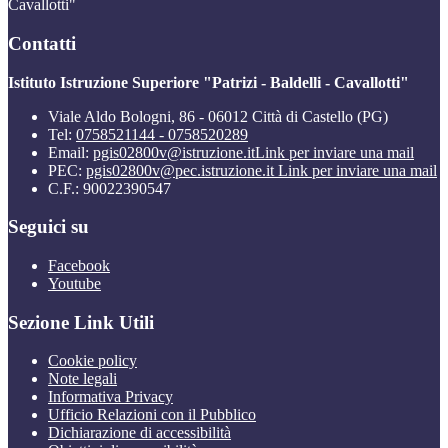
Cavallotti"
Contatti
Istituto Istruzione Superiore "Patrizi - Baldelli - Cavallotti"
Viale Aldo Bologni, 86 - 06012 Città di Castello (PG)
Tel:
0758521144 - 0758520289
Email:
pgis02800v@istruzione.it
Link per inviare una mail
PEC:
pgis02800v@pec.istruzione.it
Link per inviare una mail
C.F.: 90022390547
Seguici su
Facebook
Youtube
Sezione Link Utili
Cookie policy
Note legali
Informativa Privacy
Ufficio Relazioni con il Pubblico
Dichiarazione di accessibilità