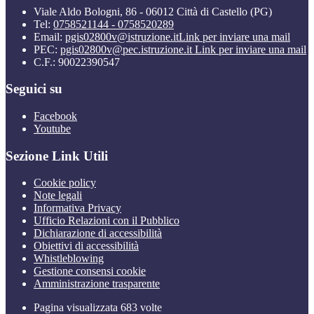
Viale Aldo Bologni, 86 - 06012 Città di Castello (PG)
Tel:
0758521144 - 0758520289
Email:
pgis02800v@istruzione.it
Link per inviare una mail
PEC:
pgis02800v@pec.istruzione.it
Link per inviare una mail
C.F.: 90022390547
Seguici su
Facebook
Youtube
Sezione Link Utili
Cookie policy
Note legali
Informativa Privacy
Ufficio Relazioni con il Pubblico
Dichiarazione di accessibilità
Obiettivi di accessibilità
Whistleblowing
Gestione consensi cookie
Amministrazione trasparente
Pagina visualizzata
683
volte